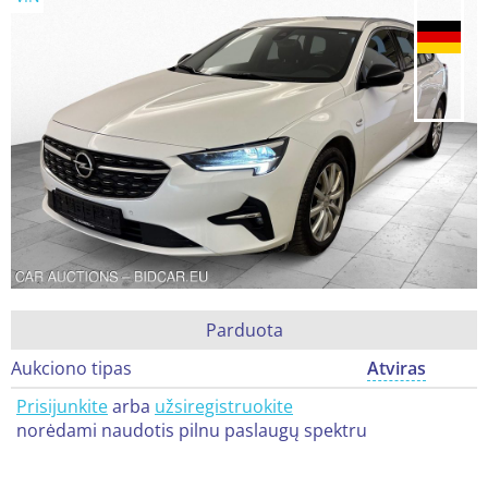
Parduota
Aukciono tipas
Atviras
Prisijunkite
arba
užsiregistruokite
norėdami naudotis pilnu paslaugų spektru