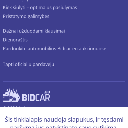
Kiek siūlyti – optimalus pasiūlymas
Pristatymo galimybės
Dažnai užduodami klausimai
Dienoraštis
Parduokite automobilius Bidcar.eu aukcionuose
Tapti oficialiu pardavėju
© 2026 bidcar.eu
Visos teisės saugomos.
Šis tinklalapis naudoja slapukus, ir tęsdami
naršymą jūs patvirtinate savo sutikimą.