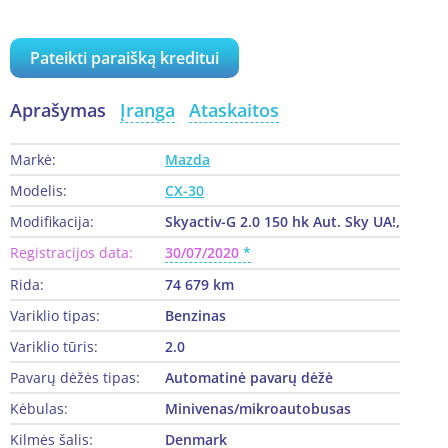
Pateikti paraišką kreditui
Aprašymas
Įranga
Ataskaitos
Markė:
Mazda
Modelis:
CX-30
Modifikacija:
Skyactiv-G 2.0 150 hk Aut. Sky UA!,
Registracijos data:
30/07/2020
Rida:
74 679 km
Variklio tipas:
Benzinas
Variklio tūris:
2.0
Pavarų dėžės tipas:
Automatinė pavarų dėžė
Kėbulas:
Minivenas/mikroautobusas
Kilmės šalis:
Denmark