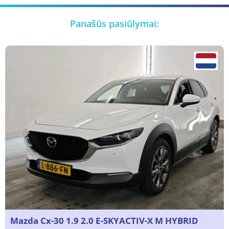
Panašūs pasiūlymai:
Mazda Cx-30 1.9 2.0 E-SKYACTIV-X M HYBRID