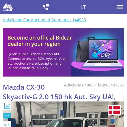
LT
Aukcionas Car Auction in Denmark - 144995
Mazda CX-30
Aukcionas 48807, lotas 3487369
Skyactiv-G 2.0 150 hk Aut. Sky UA!,
VIN