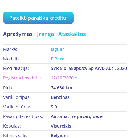
Pateikti paraišką kreditui
Aprašymas
Įranga
Ataskaitos
Markė:
Jaguar
Modelis:
F-Pace
Modifikacija:
SVR 5.0i 550pk/cv 5p AWD Aut., 2020
Registracijos data:
12/10/2020
Rida:
74 630 km
Variklio tipas:
Benzinas
Variklio tūris:
5.0
Pavarų dėžės tipas:
Automatinė pavarų dėžė
Kėbulas:
Visureigis
Kilmės šalis:
Belgium