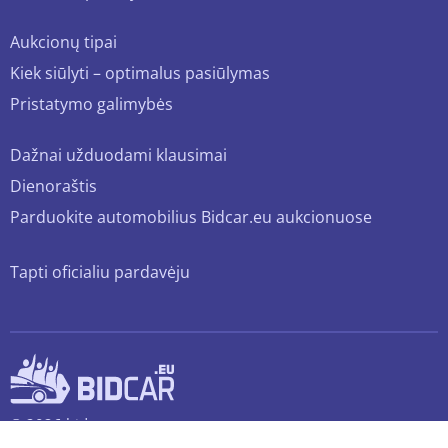
Aukcionų tipai
Kiek siūlyti – optimalus pasiūlymas
Pristatymo galimybės
Dažnai užduodami klausimai
Dienoraštis
Parduokite automobilius Bidcar.eu aukcionuose
Tapti oficialiu pardavėju
© 2026 bidcar.eu
Visos teisės saugomos.