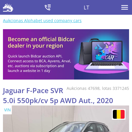
LT
Aukcionas Alphabet used company cars
Jaguar F-Pace SVR
Aukcionas 47698, lotas 3371245
5.0i 550pk/cv 5p AWD Aut., 2020
VIN