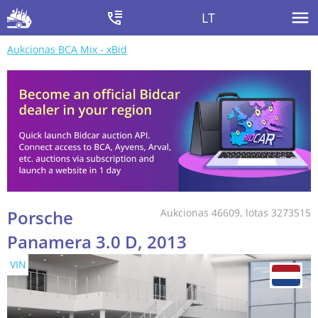
LT
Aukcionas BCA Mix - xBid
Porsche
Aukcionas 46609, lotas 3273515
Panamera 3.0 D, 2013
VIN