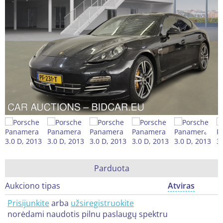
Parduota
Aukciono tipas
Atviras
Prisijunkite
arba
užsiregistruokite
norėdami naudotis pilnu paslaugų spektru