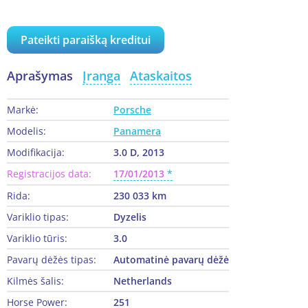
Pateikti paraišką kreditui
Aprašymas
Įranga
Ataskaitos
Markė:
Porsche
Modelis:
Panamera
Modifikacija:
3.0 D, 2013
Registracijos data:
17/01/2013
Rida:
230 033 km
Variklio tipas:
Dyzelis
Variklio tūris:
3.0
Pavarų dėžės tipas:
Automatinė pavarų dėžė
Kilmės šalis:
Netherlands
Horse Power:
251