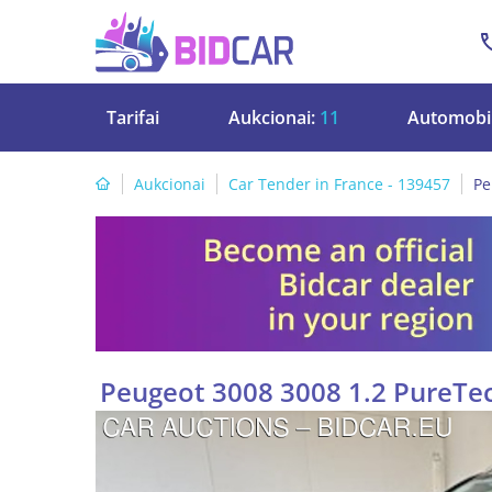
Tarifai
Aukcionai:
11
Automobil
Aukcionai
Car Tender in France - 139457
Pe
Peugeot 3008 3008 1.2 PureTec