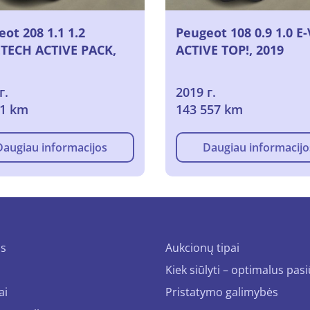
ot 208 1.1 1.2
Peugeot 108 0.9 1.0 E-
TECH ACTIVE PACK,
ACTIVE TOP!, 2019
г.
2019 г.
21 km
143 557 km
Daugiau informacijos
Daugiau informacijo
us
Aukcionų tipai
Kiek siūlyti – optimalus pas
ai
Pristatymo galimybės