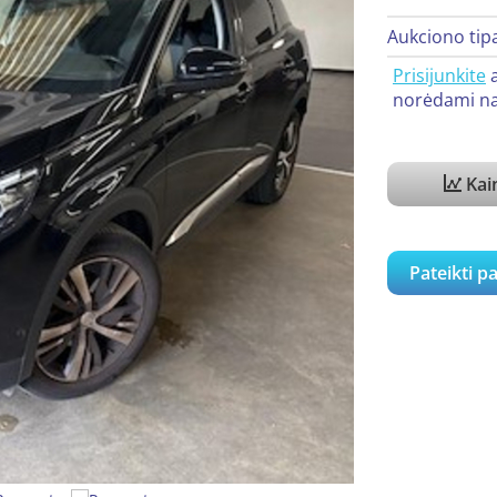
Aukciono tip
Prisijunkite
norėdami na
Kain
Pateikti p