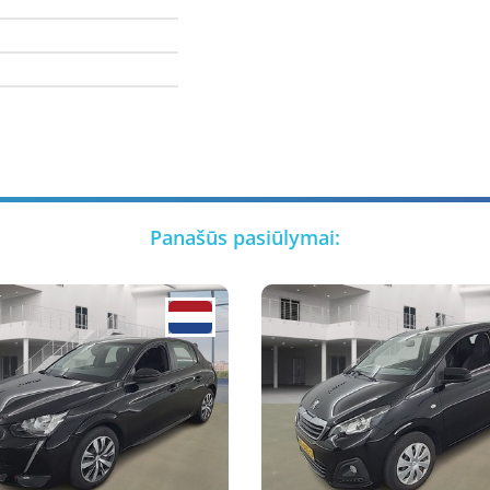
Panašūs pasiūlymai: