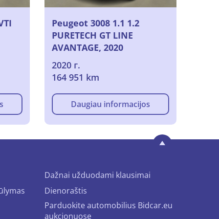
VTI
Peugeot 3008 1.1 1.2
PURETECH GT LINE
AVANTAGE, 2020
2020 г.
164 951 km
s
Daugiau informacijos
Dažnai užduodami klausimai
iūlymas
Dienoraštis
Parduokite automobilius Bidcar.eu
aukcionuose