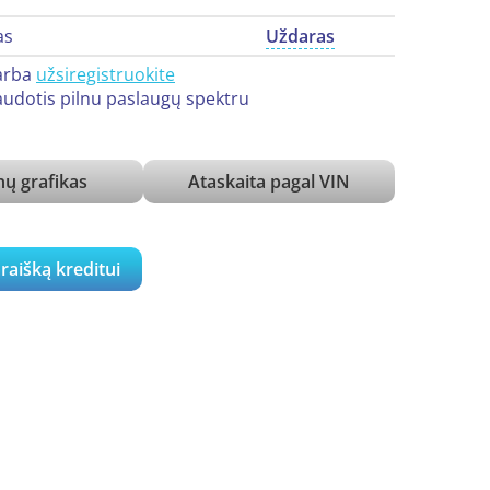
as
Uždaras
arba
užsiregistruokite
udotis pilnu paslaugų spektru
ų grafikas
Ataskaita pagal VIN
araišką kreditui