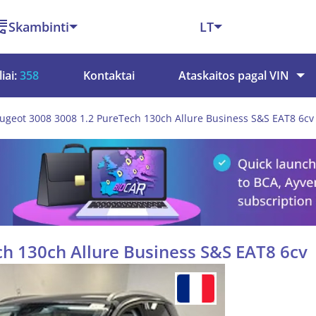
Skambinti
LT
iai:
358
Kontaktai
Ataskaitos pagal VIN
ugeot 3008 3008 1.2 PureTech 130ch Allure Business S&S EAT8 6cv
h 130ch Allure Business S&S EAT8 6cv