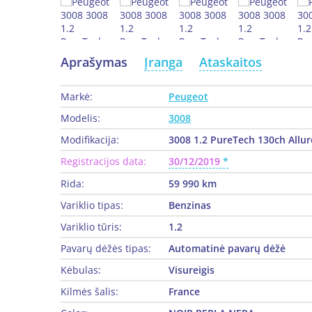
Aprašymas
Įranga
Ataskaitos
Markė:
Peugeot
Modelis:
3008
Modifikacija:
3008 1.2 PureTech 130ch Allur
Registracijos data:
30/12/2019
Rida:
59 990 km
Variklio tipas:
Benzinas
Variklio tūris:
1.2
Pavarų dėžės tipas:
Automatinė pavarų dėžė
Kėbulas:
Visureigis
Kilmės šalis:
France