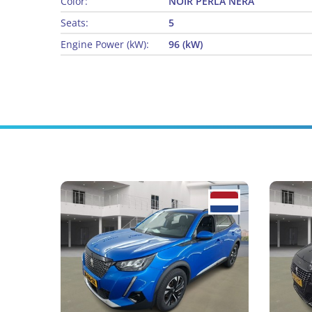
Color:
NOIR PERLA NERA
Seats:
5
Engine Power (kW):
96 (kW)