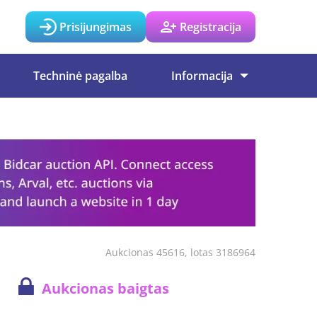
Prisijungimas
Registracija
Techninė pagalba
Informacija
Aukcionas 45616, lotas 3186964
Aukcionas baigtas