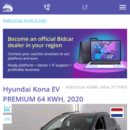
LT
Aukcionas Arval E-sale
Hyundai Kona EV
Aukcionas 45480, lotas 3175459
PREMIUM 64 KWH, 2020
VIN