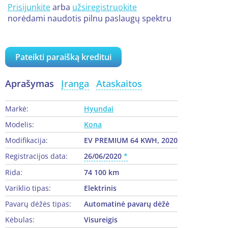
Prisijunkite
arba
užsiregistruokite
norėdami naudotis pilnu paslaugų spektru
Pateikti paraišką kreditui
Aprašymas
Įranga
Ataskaitos
Markė:
Hyundai
Modelis:
Kona
Modifikacija:
EV PREMIUM 64 KWH, 2020
Registracijos data:
26/06/2020
Rida:
74 100 km
Variklio tipas:
Elektrinis
Pavarų dėžės tipas:
Automatinė pavarų dėžė
Kėbulas:
Visureigis