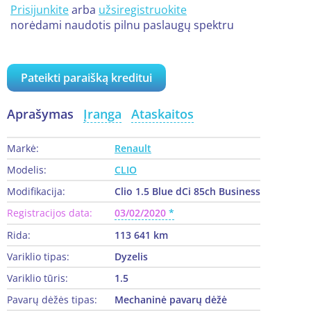
Prisijunkite
arba
užsiregistruokite
norėdami naudotis pilnu paslaugų spektru
Pateikti paraišką kreditui
Aprašymas
Įranga
Ataskaitos
Markė:
Renault
Modelis:
CLIO
Modifikacija:
Clio 1.5 Blue dCi 85ch Business
Registracijos data:
03/02/2020
Rida:
113 641 km
Variklio tipas:
Dyzelis
Variklio tūris:
1.5
Pavarų dėžės tipas:
Mechaninė pavarų dėžė