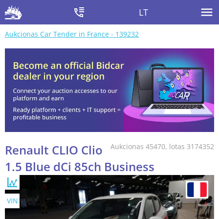
LT
Aukcionas Car Tender in France - 139232
Renault CLIO Clio
Aukcionas 45470, lotas 3174352
1.5 Blue dCi 85ch Business
VIN