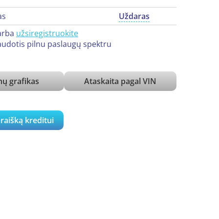
as
Uždaras
arba
užsiregistruokite
udotis pilnu paslaugų spektru
ų grafikas
Ataskaita pagal VIN
araišką kreditui