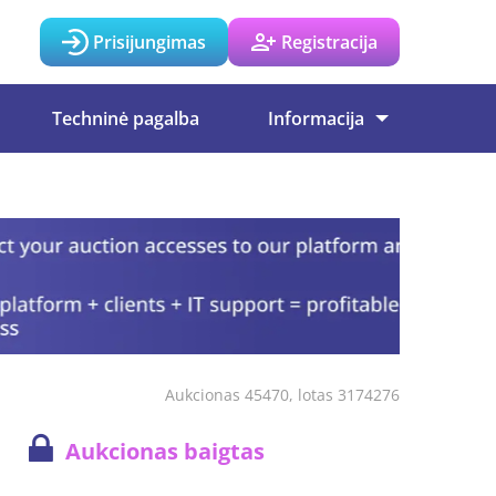
Prisijungimas
Registracija
Techninė pagalba
Informacija
Aukcionas 45470, lotas 3174276
Aukcionas baigtas