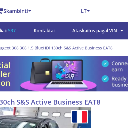
Skambinti
LT
iai:
537
Kontaktai
Ataskaitos pagal VIN
ugeot 308 308 1.5 BlueHDi 130ch S&S Active Business EAT8
30ch S&S Active Business EAT8