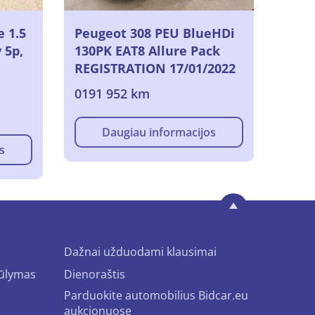
e 1.5
Peugeot 308 PEU BlueHDi
 5p,
130PK EAT8 Allure Pack
REGISTRATION 17/01/2022
0191 952 km
Daugiau informacijos
s
Dažnai užduodami klausimai
iūlymas
Dienoraštis
Parduokite automobilius Bidcar.eu
aukcionuose