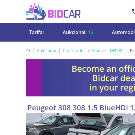
Tarifai
Aukcionai:
16
Automobil
Aukcionai
Car Tender in France - 139232
Pe
Peugeot 308 308 1.5 BlueHDi 1