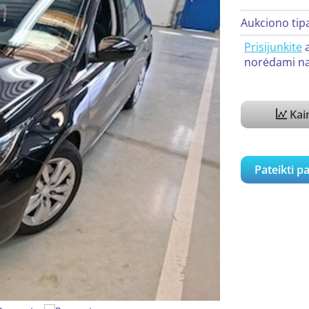
Aukciono tip
Prisijunkite
norėdami na
Kain
Pateikti p