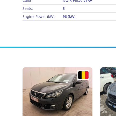
Color:
NOIR PELA NERA
Seats:
5
Engine Power (kW):
96 (kW)