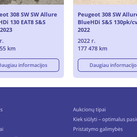
eot 308 SW SW Allure
Peugeot 308 SW Allur
HDi 130 EAT8 S&S
BlueHDi S&S 130pk/cv
 2023
2022
г.
2022 г.
955 km
177 478 km
Daugiau informacijos
Daugiau informacijo
us
Aukcionų tipai
Kiek siūlyti – optimalus pas
ai
Pristatymo galimybės