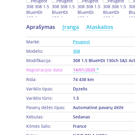
Aprašymas
Įranga
Ataskaitos
Markė:
Peugeot
Modelis:
308
Modifikacija:
308 1.5 BlueHDi 130ch S&S Ac
Registracijos data:
14/01/2020
Rida:
74 438 km
Variklio tipas:
Dyzelis
Variklio tūris:
1.5
Pavarų dėžės tipas:
Automatinė pavarų dėžė
Kėbulas:
Sedanas
Kilmės šalis:
France