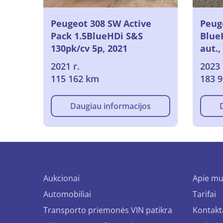
Peugeot 308 SW Active
Peug
Pack 1.5BlueHDi S&S
Blue
130pk/cv 5p, 2021
aut.,
2021 г.
2023 
115 162 km
183 
Daugiau informacijos
Aukcionai
Apie m
Automobiliai
Tarifai
Transporto priemonės VIN patikra
Kontakt