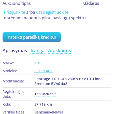
Aukciono tipas
Uždaras
Prisijunkite
arba
užsiregistruokite
norėdami naudotis pilnu paslaugų spektru
Pateikti paraišką kreditui
Aprašymas
Įranga
Ataskaitos
Markė:
Kia
Modelis:
SPORTAGE
Sportage 1.6 T-GDi 230ch HEV GT-Line
Modifikacija:
Premium BVA6 4x2
Registracijos
13/10/2022
data:
Rida:
57 719 km
Variklio tipas:
Benzinas/elektra