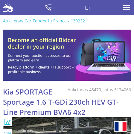
LT
Aukcionas Car Tender in France - 139232
Kia SPORTAGE
Aukcionas 45470, lotas 3174066
Sportage 1.6 T-GDi 230ch HEV GT-
Line Premium BVA6 4x2
VIN