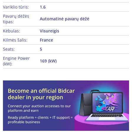
Variklio tūris:
1.6
Pavarų dėžės
Automatinė pavarų dėžė
tipas:
Kėbulas:
Visureigis
Kilmės šalis:
France
Seats:
5
Engine Power
169 (kW)
(kW):