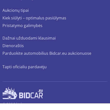
Aukcionų tipai
Kiek siūlyti – optimalus pasiūlymas
Pristatymo galimybės
Dažnai užduodami klausimai
Dienoraštis
Parduokite automobilius Bidcar.eu aukcionuose
Tapti oficialiu pardavėju
© 2026 bidcar.eu
Visos teisės saugomos.