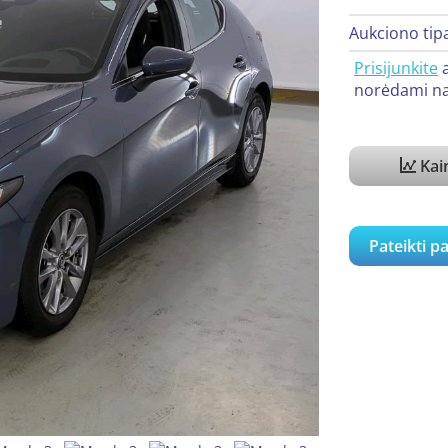
Aukciono tip
Prisijunkite
norėdami na
Kain
Pateikti p