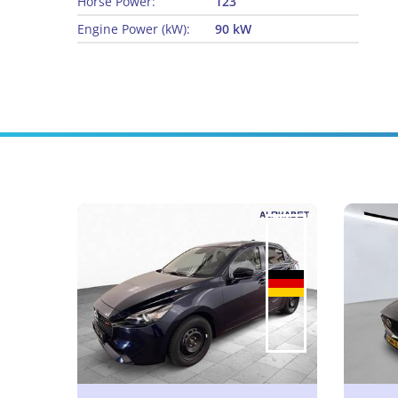
Horse Power:
123
Engine Power (kW):
90 kW