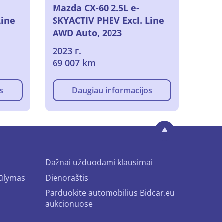
Mazda CX-60 2.5L e-
Line
SKYACTIV PHEV Excl. Line
AWD Auto, 2023
2023 г.
69 007 km
s
Daugiau informacijos
Dažnai užduodami klausimai
iūlymas
Dienoraštis
Parduokite automobilius Bidcar.eu
aukcionuose