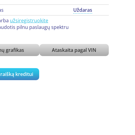
as
Uždaras
arba
užsiregistruokite
udotis pilnu paslaugų spektru
ų grafikas
Ataskaita pagal VIN
araišką kreditui