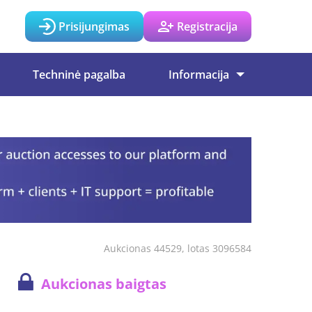
Prisijungimas
Registracija
Techninė pagalba
Informacija
Aukcionas 44529, lotas 3096584
Aukcionas baigtas