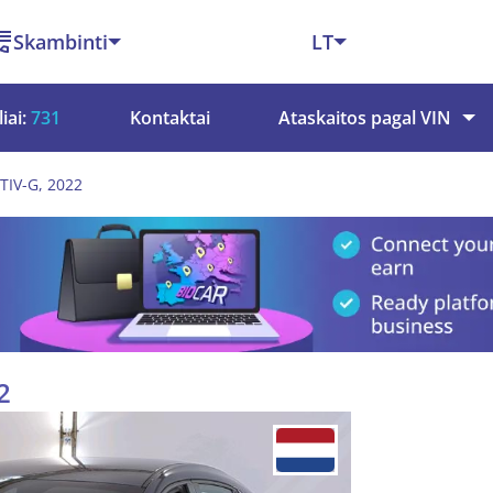
Skambinti
LT
iai:
731
Kontaktai
Ataskaitos pagal VIN
TIV-G, 2022
2