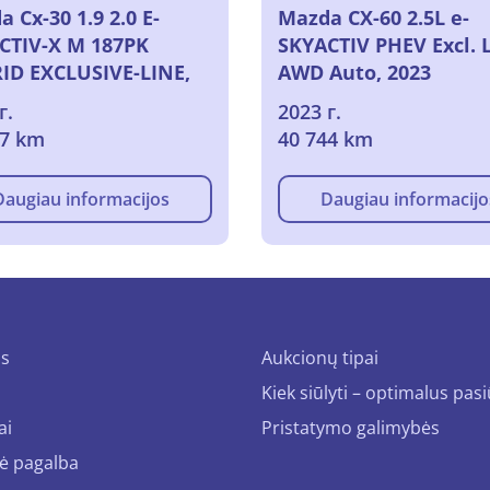
 Cx-30 1.9 2.0 E-
Mazda CX-60 2.5L e-
CTIV-X M 187PK
SKYACTIV PHEV Excl. 
ID EXCLUSIVE-LINE,
AWD Auto, 2023
г.
2023 г.
27 km
40 744 km
Daugiau informacijos
Daugiau informacijo
us
Aukcionų tipai
Kiek siūlyti – optimalus pas
ai
Pristatymo galimybės
ė pagalba