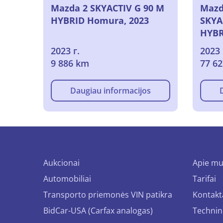
Mazda 2 SKYACTIV G 90 M
Mazda
HYBRID Homura, 2023
SKYA
HYBR
2023
2023 г.
2023 
9 886 km
77 6
Daugiau informacijos
Aukcionai
Apie m
Automobiliai
Tarifai
Transporto priemonės VIN patikra
Kontakt
BidCar-USA (Carfax analogas)
Technin