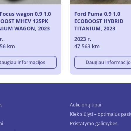
Focus wagon 0.9 1.0
Ford Puma 0.9 1.0
OOST MHEV 125PK
ECOBOOST HYBRID
NIUM WAGON, 2023
TITANIUM, 2023
г.
2023 г.
856 km
47 563 km
Daugiau informacijos
Daugiau informacijo
us
Aukcionų tipai
Kiek siūlyti – optimalus pas
ai
Pristatymo galimybės