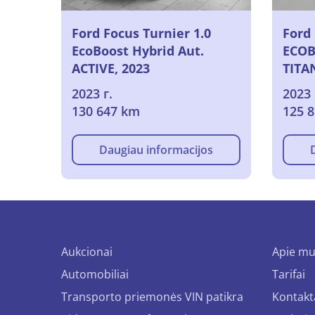
Ford Focus Turnier 1.0
Ford 
EcoBoost Hybrid Aut.
ECOB
ACTIVE, 2023
TITA
2023 г.
2023 
130 647 km
125 
Daugiau informacijos
Aukcionai
Apie m
Automobiliai
Tarifai
Transporto priemonės VIN patikra
Kontakt