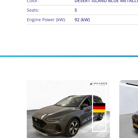
Color:
DESERT ISLAND BLUE METALL
Seats:
5
Engine Power (kW):
92 (kW)