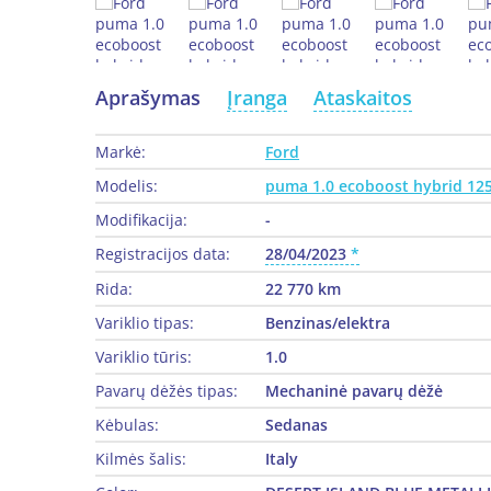
Aprašymas
Įranga
Ataskaitos
Markė:
Ford
Modelis:
puma 1.0 ecoboost hybrid 12
Modifikacija:
-
Registracijos data:
28/04/2023
Rida:
22 770 km
Variklio tipas:
Benzinas/elektra
Variklio tūris:
1.0
Pavarų dėžės tipas:
Mechaninė pavarų dėžė
Kėbulas:
Sedanas
Kilmės šalis:
Italy