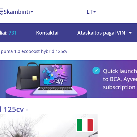
Skambinti
LT
iai:
731
Kontaktai
Ataskaitos pagal VIN
 puma 1.0 ecoboost hybrid 125cv -
 125cv -