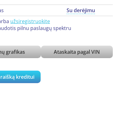
as
Su derėjimu
arba
užsiregistruokite
udotis pilnu paslaugų spektru
ų grafikas
Ataskaita pagal VIN
araišką kreditui