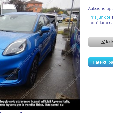
Aukciono tip
Prisijunkite
norėdami na
Kain
Pateikti p