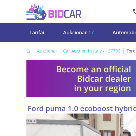
Tarifai
Aukcionai:
17
Automobil
Aukcionai
Car Auction in Italy - 137796
Ford
Ford puma 1.0 ecoboost hybrid