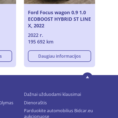
Ford Focus wagon 0.9 1.0
ECOBOOST HYBRID ST LINE
X, 2022
2022 г.
195 692 km
s
Daugiau informacijos
Dažnai užduodami klausimai
iūlymas
Dienoraštis
Parduokite automobilius Bidcar.eu
aukcionuose