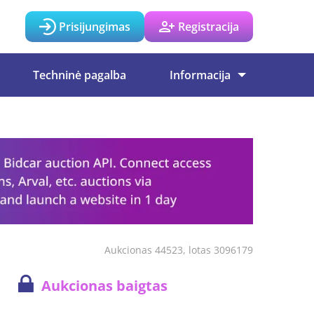
Prisijungimas
Registracija
Techninė pagalba
Informacija
Aukcionas 44523, lotas 3096179
Aukcionas baigtas