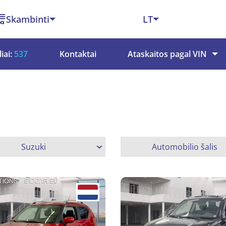
Skambinti
LT
iai:
537
Kontaktai
Ataskaitos pagal VIN
Suzuki
Automobilio šalis