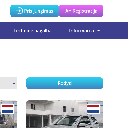
Prisijungimas
Registracija
Techninė pagalba
Informacija
Rodyti