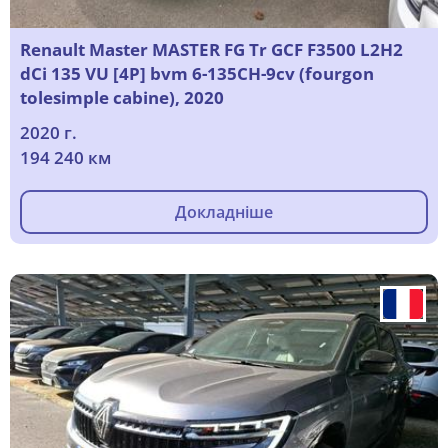
Renault Master MASTER FG Tr GCF F3500 L2H2
dCi 135 VU [4P] bvm 6-135CH-9cv (fourgon
tolesimple cabine), 2020
2020 г.
194 240 км
Докладніше