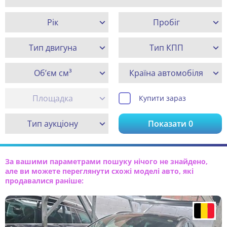
Рік
Пробіг
Тип двигуна
Тип КПП
Об’єм см³
Країна автомобіля
Площадка
Купити зараз
Тип аукціону
Показати
0
За вашими параметрами пошуку нічого не знайдено,
але ви можете переглянути схожі моделі авто, які
продавалися раніше: