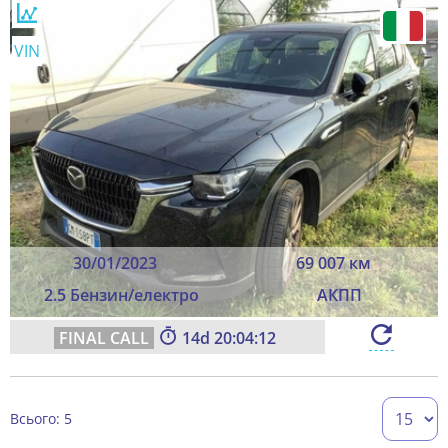
VIN
30/01/2023
69 007 км
2.5 Бензин/електро
АКПП
14
20:04:12
Всього: 5