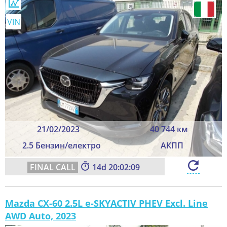
VIN
21/02/2023
40 744 км
2.5 Бензин/електро
АКПП
14
20:02:09
Mazda CX-60 2.5L e-SKYACTIV PHEV Excl. Line
AWD Auto, 2023