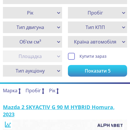
Рік
Пробіг
Тип двигуна
Тип КПП
Об’єм см³
Країна автомобіля
Площадка
Купити зараз
Тип аукціону
Показати
5
Марка
Пробіг
Рік
Mazda 2 SKYACTIV G 90 M HYBRID Homura,
2023