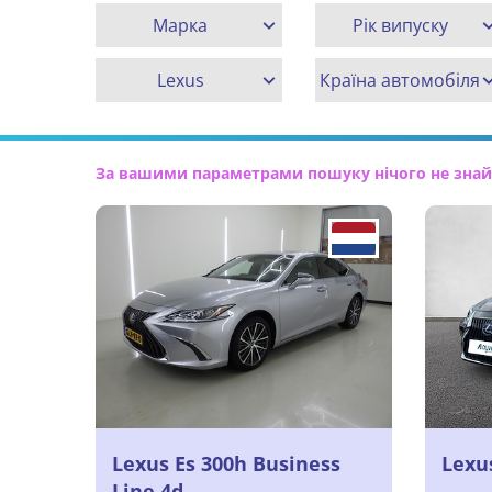
Марка
Рік випуску
Lexus
Країна автомобіля
За вашими параметрами пошуку нічого не знайде
Lexus Es 300h Business
Lexu
Line 4d