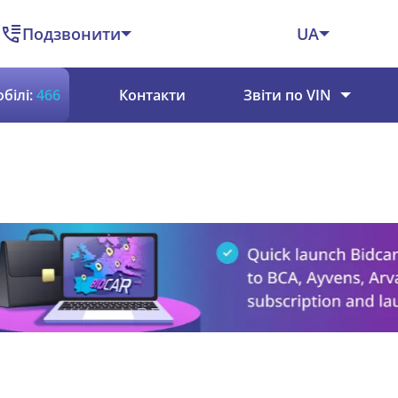
Подзвонити
UA
білі:
466
Контакти
Звіти по VIN