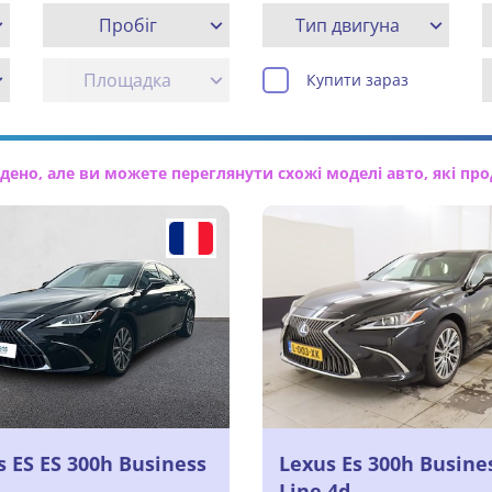
Пробіг
Тип двигуна
Площадка
Купити зараз
но, але ви можете переглянути схожі моделі авто, які про
s ES ES 300h Business
Lexus Es 300h Busine
Line 4d