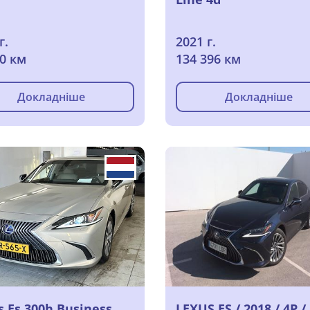
г.
2021 г.
70 км
134 396 км
Докладніше
Докладніше
s Es 300h Business
LEXUS ES / 2018 / 4P /