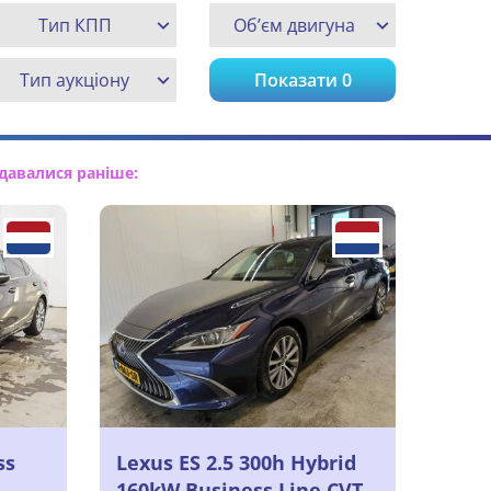
Тип КПП
Об’єм двигуна
Тип аукціону
Показати
0
давалися раніше:
ss
Lexus ES 2.5 300h Hybrid
160kW Business Line CVT