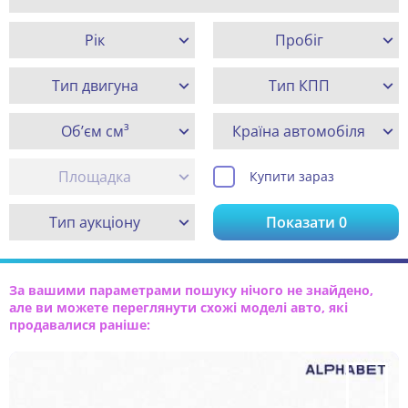
Рік
Пробіг
Тип двигуна
Тип КПП
Об’єм см³
Країна автомобіля
Площадка
Купити зараз
Тип аукціону
Показати
0
За вашими параметрами пошуку нічого не знайдено,
але ви можете переглянути схожі моделі авто, які
продавалися раніше: