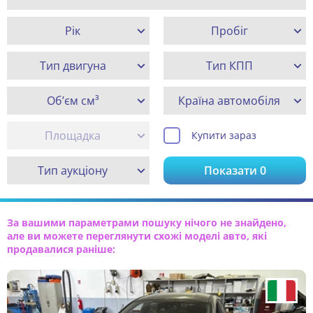
Рік
Пробіг
Тип двигуна
Тип КПП
Об’єм см³
Країна автомобіля
Площадка
Купити зараз
Тип аукціону
Показати
0
За вашими параметрами пошуку нічого не знайдено,
але ви можете переглянути схожі моделі авто, які
продавалися раніше: