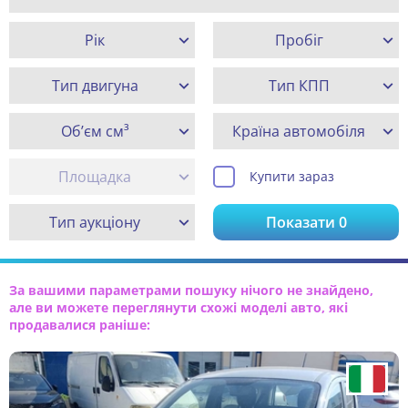
Рік
Пробіг
Тип двигуна
Тип КПП
Об’єм см³
Країна автомобіля
Площадка
Купити зараз
Тип аукціону
Показати
0
За вашими параметрами пошуку нічого не знайдено,
але ви можете переглянути схожі моделі авто, які
продавалися раніше: