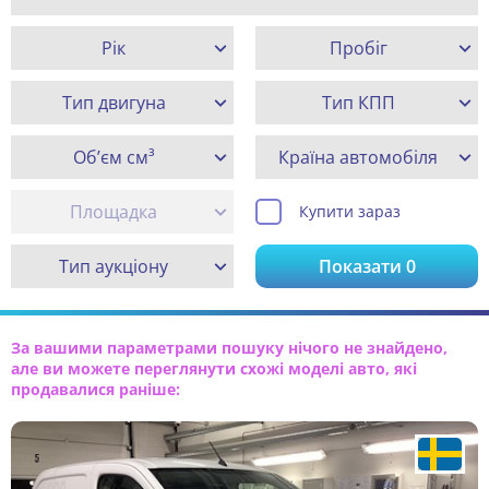
Рік
Пробіг
Тип двигуна
Тип КПП
Об’єм см³
Країна автомобіля
Площадка
Купити зараз
Тип аукціону
Показати
0
За вашими параметрами пошуку нічого не знайдено,
але ви можете переглянути схожі моделі авто, які
продавалися раніше: