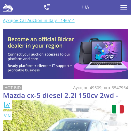
UA
Аукціон Car Auction in Italy - 146514
Аукціон 49509, лот 3547964
Mazda cx-5 diesel 2.2l 150cv 2wd -
VIN