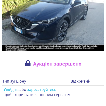
Аукціон завершено
Тип аукціону
Відкритий
Увійдіть
або
зареєструйтесь
щоб скористатися повним сервісом