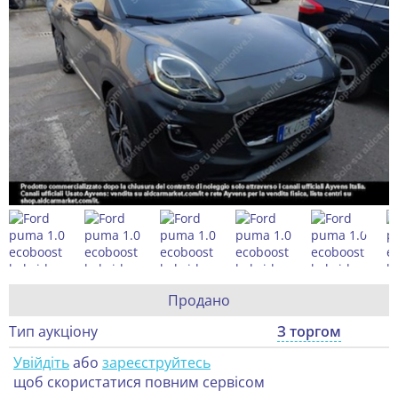
Продано
Тип аукціону
З торгом
Увійдіть
або
зареєструйтесь
щоб скористатися повним сервісом