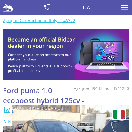
UA
Аукціон Car Auction in Italy - 146322
Ford puma 1.0
Аукціон 49437, лот 3541220
ecoboost hybrid 125cv -
VIN