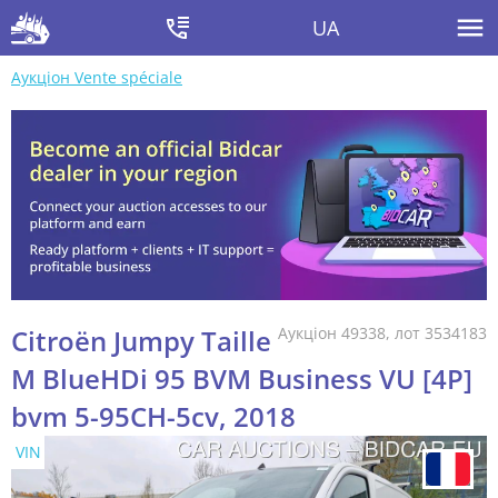
UA
Аукціон Vente spéciale
Citroën Jumpy Taille
Аукціон 49338, лот 3534183
M BlueHDi 95 BVM Business VU [4P]
bvm 5-95CH-5cv, 2018
VIN