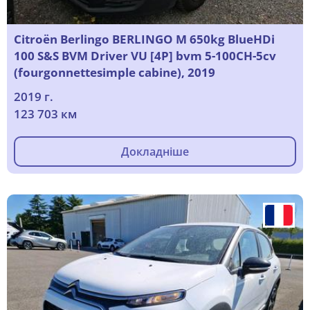
Citroën Berlingo BERLINGO M 650kg BlueHDi
100 S&S BVM Driver VU [4P] bvm 5-100CH-5cv
(fourgonnettesimple cabine), 2019
2019 г.
123 703 км
Докладніше