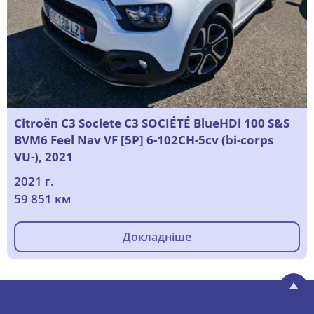
Citroën C3 Societe C3 SOCIÉTÉ BlueHDi 100 S&S
BVM6 Feel Nav VF [5P] 6-102CH-5cv (bi-corps
VU-), 2021
2021 г.
59 851 км
Докладніше