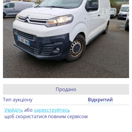
Продано
Тип аукціону
Відкритий
Увійдіть
або
зареєструйтесь
щоб скористатися повним сервісом