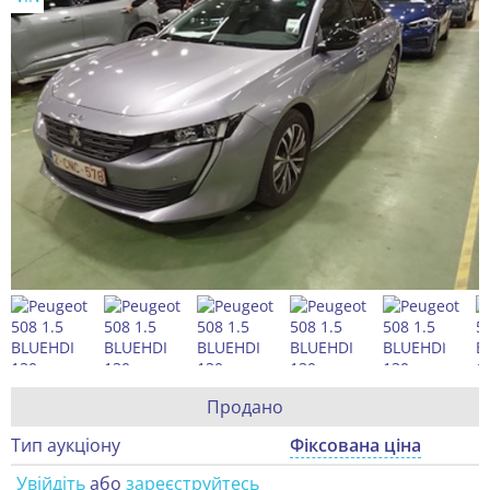
Продано
Тип аукціону
Фіксована ціна
Увійдіть
або
зареєструйтесь