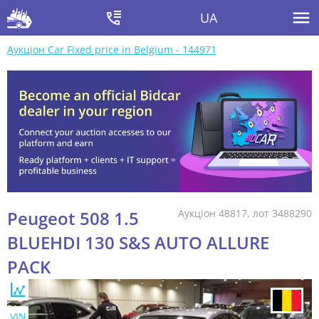
UA
Аукціон Car Fixed price in Belgium - 144971
Peugeot 508 1.5
Аукціон 48817, лот 3488290
BLUEHDI 130 S&S AUTO ALLURE
PACK
VIN