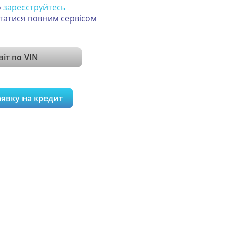
о
зареєструйтесь
татися повним сервісом
віт по VIN
аявку на кредит