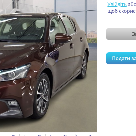
Увійдіть
аб
щоб скорис
З
Подати з