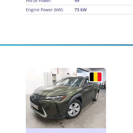
Horse Power:
99
Engine Power (kW):
73 kW