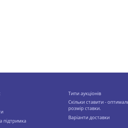
с
Типи аукціонів
Скільки ставити - оптима
розмір ставки.
ти
Варіанти доставки
а підтримка