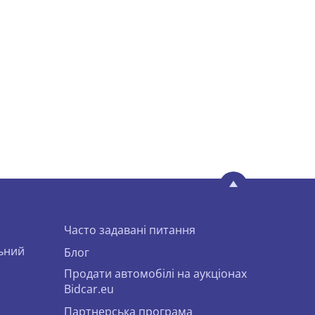
Часто задавані питання
льний
Блог
Продати автомобілі на аукціонах
Bidcar.eu
Партнерська програма