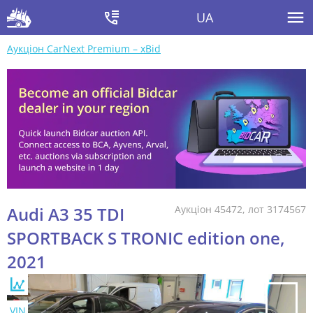
UA
Аукціон CarNext Premium – xBid
Audi A3 35 TDI
Аукціон 45472, лот 3174567
SPORTBACK S TRONIC edition one,
2021
VIN