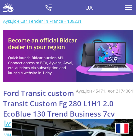
UA
Аукціон Car Tender in France - 139231
Ford Transit custom
Аукціон 45471, лот 3174004
Transit Custom Fg 280 L1H1 2.0
EcoBlue 130 Trend Business 7cv
VIN