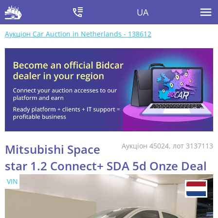
UA
Аукціон Car Auction in Netherlands - 138612
Mitsubishi Space
Аукціон 45024, лот 3137113
star 1.2 Connect+ SDA 5d Onze Deal
VIN