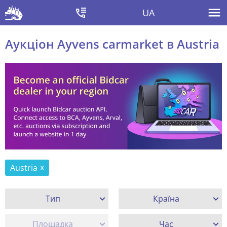
UA
Аукціон Ayvens carmarket в Austria
Austria
Тип
Країна
Площадка
Час